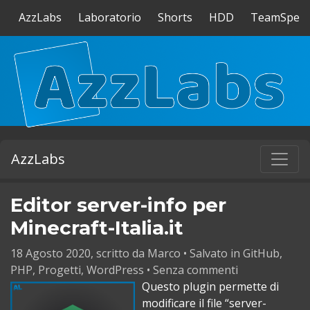
AzzLabs
Laboratorio
Shorts
HDD
TeamSpea
AzzLabs
Editor server-info per
Minecraft-Italia.it
18 Agosto 2020, scritto da
Marco
• Salvato in
GitHub
,
PHP
,
Progetti
,
WordPress
•
Senza commenti
Questo plugin permette di
modificare il file “server-